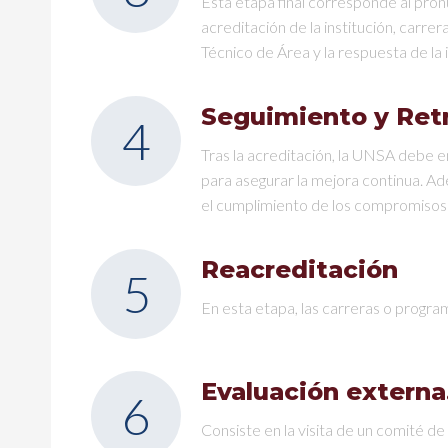
Esta etapa final corresponde al pro
acreditación de la institución, carr
Técnico de Área y la respuesta de la i
Seguimiento y Ret
4
Tras la acreditación, la UNSA debe e
para asegurar la mejora continua. A
el cumplimiento de los compromisos
Reacreditación
5
En esta etapa, las carreras o progr
Evaluación externa
6
Consiste en la visita de un comité d