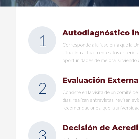
Autodiagnóstico in
1
Corresponde a la fase en la que la Un
situación actual frente a los criteri
oportunidades de mejora, sirviendo c
Evaluación Externa
2
Consiste en la visita de un comité d
días, realizan entrevistas, revisan ev
recomendaciones, que la universidad
Decisión de Acredi
3