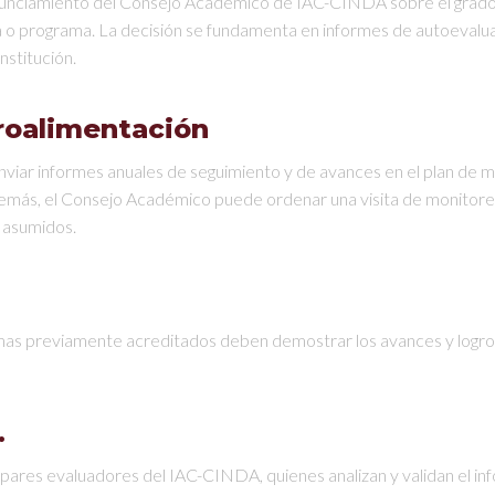
nunciamiento del Consejo Académico de IAC-CINDA sobre el grado de
era o programa. La decisión se fundamenta en informes de autoevalua
nstitución.
roalimentación
nviar informes anuales de seguimiento y de avances en el plan de 
demás, el Consejo Académico puede ordenar una visita de monitoreo
 asumidos.
amas previamente acreditados deben demostrar los avances y logr
.
e pares evaluadores del IAC-CINDA, quienes analizan y validan el 