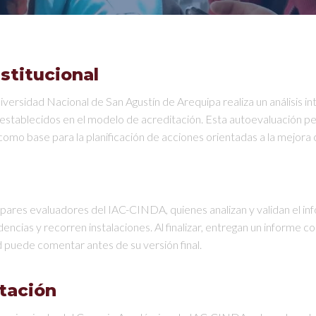
stitucional
iversidad Nacional de San Agustín de Arequipa realiza un análisis int
os establecidos en el modelo de acreditación. Esta autoevaluación per
omo base para la planificación de acciones orientadas a la mejora 
e pares evaluadores del IAC-CINDA, quienes analizan y validan el 
idencias y recorren instalaciones. Al finalizar, entregan un informe 
 puede comentar antes de su versión final.
tación